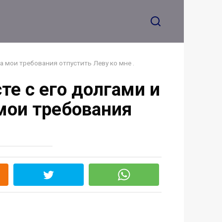
летний брак за один
день
на мои требования отпустить Леву ко мне .
те с его долгами и
мои требования