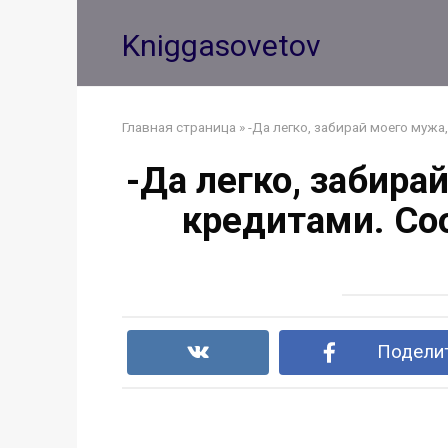
Перейти
к
Kniggasovetov
контенту
Главная страница
»
-Да легко, забирай моего мужа
-Да легко, забира
кредитами. Со
Поделит