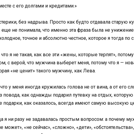
месте с его долгами и кредитами.»
истерики, без надрыва. Просто как будто отдавала старую к
я еще не понимала, что именно эта фраза была не унижени
олодное, точное и абсолютно честное, которое я тогда по 
 что я не такая, как все эти «жены, которые терпят», потому
, с верой, что мужчина выберет меня, потому что я — нова
торая «не ценит» такого мужчину, как Лева.
что у меня иногда кружилась голова не от вина, а от его сло
ез повода, как однажды подарил путевку на отдых, котору
ые подарки, как оказалось, всегда имеют самую высокую ц
ода я ни разу не задавалась простым вопросом: а почему му
может», «не сейчас», «сложно», «дети», «обстоятельства»,