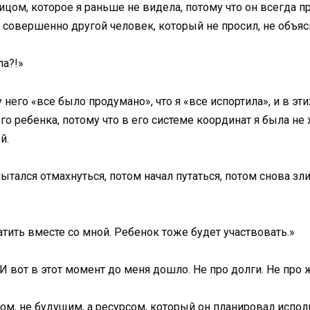
ицом, которое я раньше не видела, потому что он всегда 
 совершенно другой человек, который не просил, не объясн
ла?!»
 у него «все было продумано», что я «все испортила», и в э
 его ребенка, потому что в его системе координат я была н
й.
ытался отмахнуться, потом начал путаться, потом снова злит
тить вместе со мной. Ребенок тоже будет участвовать.»
И вот в этот момент до меня дошло. Не про долги. Не про 
ром, не будущим, а ресурсом, который он планировал испол