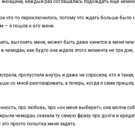
ая женщина, каждый раз соглашалась подождать еще немного
три что-то переключилось, потому что ждать больше было не
 — я пошла к его жене.
ичать, выгонять меня, может быть даже кинется в меня чем-
чемодан, как будто она ждала этого момента не три дня, не
рела, пропустила внутрь и даже не спросила, кто я такая, 
ньше со мной разговаривать, а теперь, когда я сама пришла
нность, про любовь, про «он меня выберет», она молча со
крыла чемодан, сказала ту самую фразу про долги и кредит
о это просто попытка меня задеть.