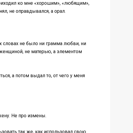
приходил ко мне «хорошим», «любящим»,
ял, не оправдывался, а орал.
тих словах не было ни грамма любви, ни
е женщиной, не матерью, а элементом
ься, а потом выдал то, от чего у меня
жену. Не про измены.
ьзовать так же, как использовал свою