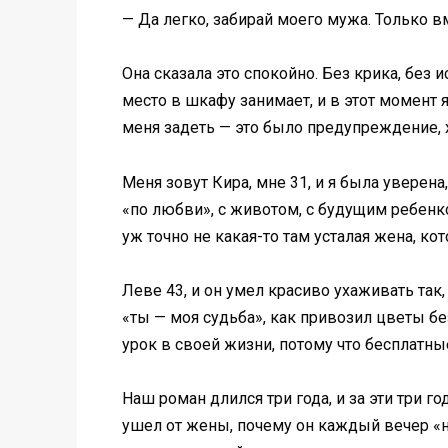
— Да легко, забирай моего мужа. Только в
Она сказала это спокойно. Без крика, без 
место в шкафу занимает, и в этот момент 
меня задеть — это было предупреждение, х
Меня зовут Кира, мне 31, и я была уверена,
«по любви», с животом, с будущим ребенком
уж точно не какая-то там усталая жена, ко
Леве 43, и он умел красиво ухаживать так, 
«ты — моя судьба», как привозил цветы б
урок в своей жизни, потому что бесплатн
Наш роман длился три года, и за эти три г
ушел от жены, почему он каждый вечер «не 