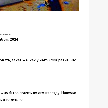
иковано
ября, 2024
вать, такая же, как у него. Сообразив, что
ожно было понять по его взгляду. Нянечка
, а то душно.