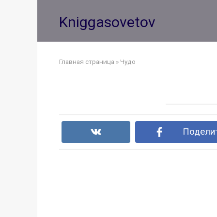
Перейти
к
Kniggasovetov
контенту
Главная страница
»
Чудо
Поделит