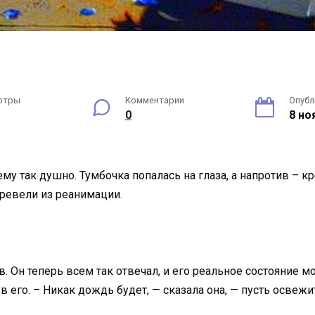
отры
Комментарии
Опубл
0
8 но
му так душно. Тумбочка попалась на глаза, а напротив – кро
еревели из реанимации.
 Он теперь всем так отвечал, и его реальное состояние м
в его. – Никак дождь будет, — сказала она, — пусть освежит