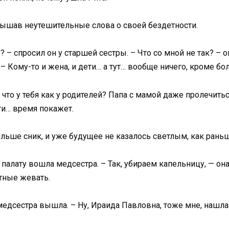
слышав неутешительные слова о своей бездетности.
 – спросил он у старшей сестры. – Что со мной не так? – 
 Кому-то и жена, и дети… а тут… вообще ничего, кроме бо
 что у тебя как у родителей? Папа с мамой даже пролечиться
ети… время покажет.
льше сник, и уже будущее не казалось светлым, как раньш
палату вошла медсестра. – Так, убираем капельницу, — она 
стные жевать.
 медсестра вышла. – Ну, Ираида Павловна, тоже мне, нашл