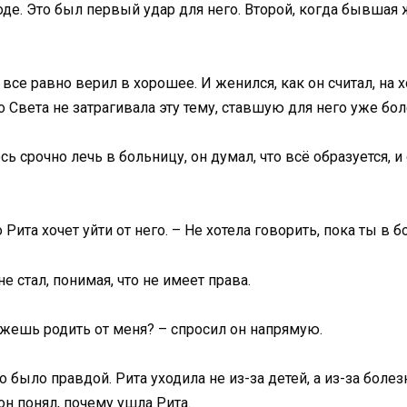
оде. Это был первый удар для него. Второй, когда бывшая
он все равно верил в хорошее. И женился, как он считал, н
о Света не затрагивала эту тему, ставшую для него уже бо
ь срочно лечь в больницу, он думал, что всё образуется, и
 Рита хочет уйти от него. – Не хотела говорить, пока ты в 
е стал, понимая, что не имеет права.
можешь родить от меня? – спросил он напрямую.
то было правдой. Рита уходила не из-за детей, а из-за боле
он понял, почему ушла Рита.