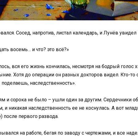
вался. Сосед, напротив, листал календарь, и Лунёв увидел
цать восемь… и что? это всё?»
лось, вся его жизнь кончилась, несмотря на бодрый голос 
ыние. Хотя до операции он разных докторов видел. Кто-то о
о поделаешь, наследственность».
м и сорока не было – ушли один за другим. Сердечники оба
 и никакая наследственность ее не коснулась. А вот мла
) после первого развода.
ывался на работе, бегая по заводу с чертежами, и все надел