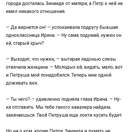
города досталась Зинаиде от матери, а Петр к ней не
имел никакого отношения.
— Да вернется он! — успокаивала подругу бывшая
одноклассница Ирина. — Ну сама подумай, нужен он
ей, старый хрыч?
— Выходит, что нужен, — вытирая ладонью слезы
отвечала женщина. — Молодых ей, видать, мало, вот
и Петруша мой понадобился. Теперь мне одной
доживать век.
— Ты чего? — удивленно подняла глаза Ирина. — Ну-
ка отставить. Мы тебе такого кавалера найдем,
закачаешься. Твой Петруша еще локти кусать будет.
Но ни о ком, кроме Петра, Зинаида и думать не