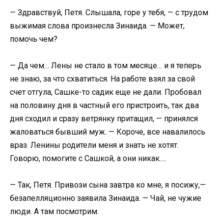
— Здравствуй, Петя. Слышала, горе у тебя, — с трудом
выжимая слова произнесла Зинаида. — Может,
помочь чем?
— Да чем… Лены не стало в том месяце… и я теперь
не знаю, за что схватиться. На работе взял за свой
счет отгула, Сашке-то садик еще не дали. Пробовал
на половину дня в частный его пристроить, так два
дня сходил и сразу ветрянку притащил, — принялся
жаловаться бывший муж. — Короче, все навалилось
враз. Ленины родители меня и знать не хотят.
Говорю, помогите с Сашкой, а они никак….
— Так, Петя. Привози сына завтра ко мне, я посижу,—
безапелляционно заявила Зинаида. — Чай, не чужие
люди. А там посмотрим.