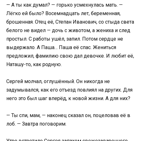
— А ты как думал? — горько усмехнулась мать. —
Лёгко ей было? Восемнадцать лет, беременная,
брошенная. Отец её, Степан Иванович, со стыда света
белого не видел — дочь с животом, а жениха и след
простыл. С работы ушёл, запил. Потом сердце не
выдержало. А Паша… Паша её спас. Жениться
предложил, фамилию свою дал девочке. И любит её,
Наташу-то, как родную.
Сергей молчал, оглушённый. Он никогда не
задумывался, как его отъезд повлиял на других. Для
него это был шаг вперёд, к новой жизни. А для них?
— Ты спи, мам, — наконец сказал он, поцеловав её в
лоб. — Завтра поговорим.
Утро встретило Сергея запахом свежезаваренного