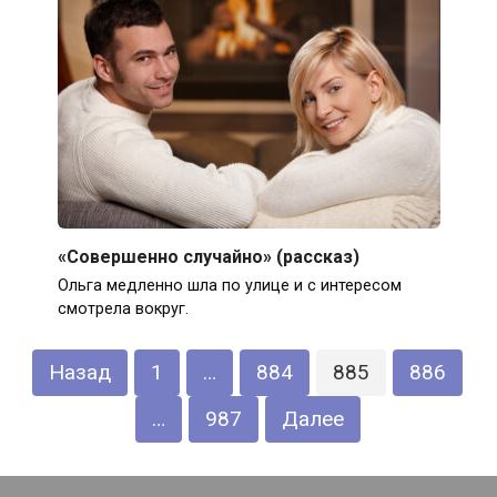
«Совершенно случайно» (рассказ)
Ольга медленно шла по улице и с интересом
смотрела вокруг.
Пагинация
Назад
1
…
884
885
886
записей
…
987
Далее